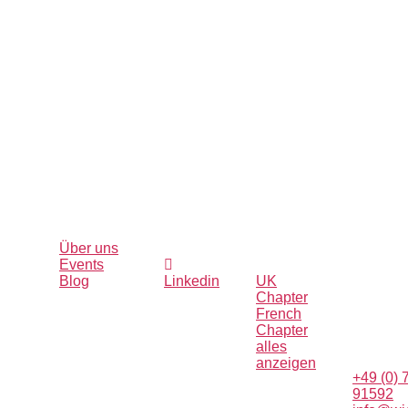
Direktlinks
Folgen
Unsere
Kontakti
Über uns
Sie uns
anderen
Sie uns
Events
Chapter
c/o age
Blog
Linkedin
UK
Oberlan
Chapter
5/1
French
88099
Chapter
Neukirc
alles
Deutsch
anzeigen
+49 (0) 
91592