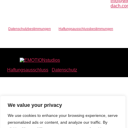
info@wi
dach.co
Diese Website ist durch reCAPTCHA geschützt und es gelten die
Datenschutzbestimmungen
und
Haftungsausschlussbestimmungen
von
Google.
© Women in Exhibitions DACH | Website betrieben
durch
Haftungsausschluss
|
Datenschutz
We value your privacy
We use cookies to enhance your browsing experience, serve
personalized ads or content, and analyze our traffic. By