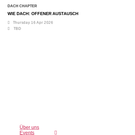
DACH CHAPTER
WIE DACH: OFFENER AUSTAUSCH
Thursday 16 Apr 2026
TBD
Direktlinks
Folgen
Unsere
Kontakti
Über uns
Sie uns
anderen
Sie uns
Events
Chapter