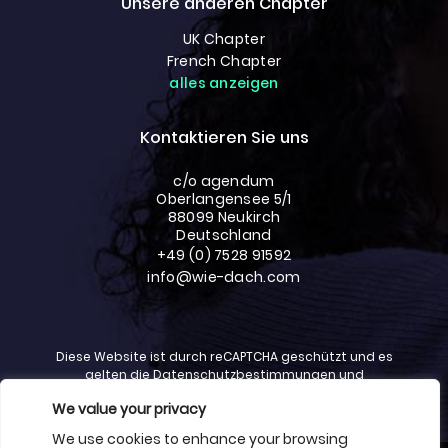
Unsere anderen Chapter
UK Chapter
French Chapter
alles anzeigen
Kontaktieren Sie uns
c/o agendum
Oberlangensee 5/1
88099 Neukirch
Deutschland
+49 (0) 7528 91592
info@wie-dach.com
Diese Website ist durch reCAPTCHA geschützt und es
gelten die
Datenschutzbestimmungen
und
Haftungsausschlussbestimmungen
von Google.
We value your privacy
We use cookies to enhance your browsing