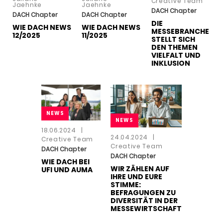
Creative Team
Jaehnke
Jaehnke
DACH Chapter
DACH Chapter
DACH Chapter
DIE
WIE DACH NEWS
WIE DACH NEWS
MESSEBRANCHE
12/2025
11/2025
STELLT SICH
DEN THEMEN
VIELFALT UND
INKLUSION
NEWS
NEWS
18.06.2024
|
24.04.2024
|
Creative Team
Creative Team
DACH Chapter
DACH Chapter
WIE DACH BEI
WIR ZÄHLEN AUF
UFI UND AUMA
IHRE UND EURE
STIMME:
BEFRAGUNGEN ZU
DIVERSITÄT IN DER
MESSEWIRTSCHAFT