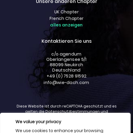
Unsere anderen Chapter
UK Chapter
French Chapter
alles anzeigen
Kontaktieren Sie uns
c/o agendum
Oberlangensee 5/1
88099 Neukirch
Deutschland
+49 (0) 7528 91592
info@wie-dach.com
Diese Website ist durch reCAPTCHA geschützt und es
gelten die
Datenschutzbestimmungen
und
Haftungsausschlussbestimmungen
von Google.
We value your privacy
We use cookies to enhance your browsing